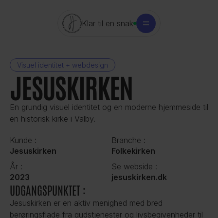
Klar til en snak
Visuel identitet + webdesign
JESUSKIRKEN 
En grundig visuel identitet og en moderne hjemmeside til 
en historisk kirke i Valby.
Kunde : 
Branche : 
Jesuskirken
Folkekirken
År : 
Se webside : 
2023
jesuskirken.dk
UDGANGSPUNKTET :
Jesuskirken er en aktiv menighed med bred 
berøringsflade fra gudstjenester og livsbegivenheder til 