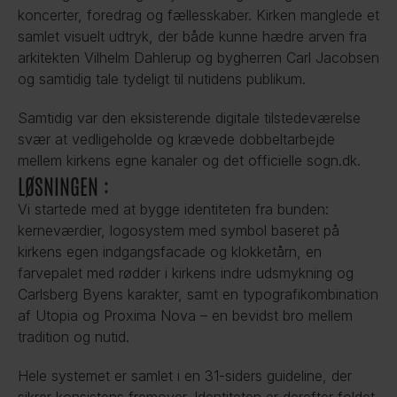
koncerter, foredrag og fællesskaber. Kirken manglede et 
samlet visuelt udtryk, der både kunne hædre arven fra 
arkitekten Vilhelm Dahlerup og bygherren Carl Jacobsen 
og samtidig tale tydeligt til nutidens publikum. 
Samtidig var den eksisterende digitale tilstedeværelse 
svær at vedligeholde og krævede dobbeltarbejde 
mellem kirkens egne kanaler og det officielle sogn.dk.
LØSNINGEN :
Vi startede med at bygge identiteten fra bunden: 
kerneværdier, logosystem med symbol baseret på 
kirkens egen indgangsfacade og klokketårn, en 
farvepalet med rødder i kirkens indre udsmykning og 
Carlsberg Byens karakter, samt en typografikombination 
af Utopia og Proxima Nova – en bevidst bro mellem 
tradition og nutid. 
Hele systemet er samlet i en 31-siders guideline, der 