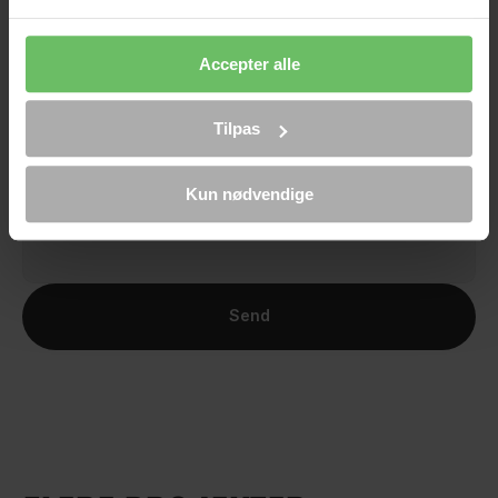
Telefon
Accepter alle
Hvad har du brug for hjælp til?
Tilpas
Hvordan kan jeg hjælpe?
Kun nødvendige
Send