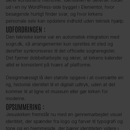
sikrer konsistens fremover. Identiteten er derefter foldet 
ud i en ny WordPress-side bygget i Elementor, hvor 
besøgende hurtigt finder svar, og hvor kirkens 
personale selv kan opdatere indhold uden teknisk hjælp.
UDFORDRINGEN :
Den tekniske kerne var en automatisk integration med 
sogn.dk, så arrangementer kun oprettes ét sted og 
derefter synkroniseres til det officielle sogneregister. 
Det fjerner dobbeltarbejde og sikrer, at kirkens kalender 
altid er konsistent på tværs af platforme. 
Designmæssigt lå den største opgave i at oversætte en 
rig, historisk identitet til et digitalt udtryk, uden at det 
kommer til at ligne et museum eller gør kirken for 
moderne.
OPSUMMERING :
Jesuskirken fremstår nu med en gennemarbejdet visuel 
identitet, der spænder fra logo og farver til typografi og 
tone og en hjemmeside, der bærer identiteten videre i 