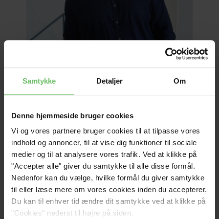
Samtykke
Detaljer
Om
Hej
SKAL VI I GANG?
Denne hjemmeside bruger cookies
Vi og vores partnere bruger cookies til at tilpasse vores
Lad os skabe noget der gør en forskel — uanset om 
indhold og annoncer, til at vise dig funktioner til sociale
det er dit næste website, dit digitale produkt eller din 
medier og til at analysere vores trafik. Ved at klikke på
næste store idé.
"Accepter alle" giver du samtykke til alle disse formål.
Navn
Nedenfor kan du vælge, hvilke formål du giver samtykke
til eller læse mere om vores cookies inden du accepterer.
Du kan til enhver tid ændre dit samtykke ved at klikke på
E-mail
"Cookies" nederst til højre på siden.