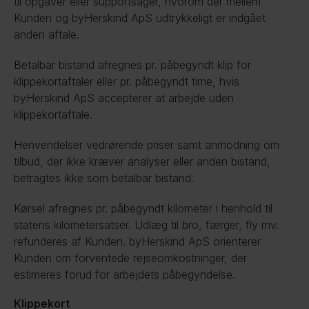
til opgaver eller supportsager, hvorom der mellem 
Kunden og byHerskind ApS udtrykkeligt er indgået 
anden aftale.
Betalbar bistand afregnes pr. påbegyndt klip for 
klippekortaftaler eller pr. påbegyndt time, hvis 
byHerskind ApS accepterer at arbejde uden 
klippekortaftale.
Henvendelser vedrørende priser samt anmodning om 
tilbud, der ikke kræver analyser eller anden bistand, 
betragtes ikke som betalbar bistand.
Kørsel afregnes pr. påbegyndt kilometer i henhold til 
statens kilometersatser. Udlæg til bro, færger, fly mv. 
refunderes af Kunden. byHerskind ApS orienterer 
Kunden om forventede rejseomkostninger, der 
estimeres forud for arbejdets påbegyndelse.
Klippekort