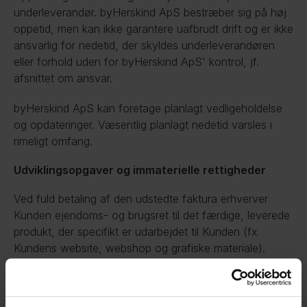
underleverandør. byHerskind ApS bestræber sig på høj 
oppetid, men kan ikke garantere uafbrudt drift og er ikke 
ansvarlig for nedetid, der skyldes underleverandøren 
eller forhold uden for byHerskind ApS' kontrol, jf. 
afsnittet om ansvar.
byHerskind ApS kan foretage planlagt vedligeholdelse 
og opdateringer. Væsentlig planlagt nedetid varsles i 
rimeligt omfang.
Udviklingsopgaver og immaterielle rettigheder
Ved fuld betaling af den udstedte faktura erhverver 
Kunden ejendoms- og brugsret til det færdige, leverede 
produkt, der specifikt er udarbejdet til Kunden (fx 
Kundens website, webshop og grafiske materiale).
byHerskind ApS bevarer de fulde immaterielle 
rettigheder til egne underliggende værktøjer, templates, 