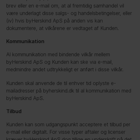
brev eller en e-mail om, at al fremtidig samhandel vil 
være underlagt disse salgs- og handelsbetingelser, eller 
(iv) hvis byHerskind ApS på anden vis kan 
dokumentere, at vilkårene er vedtaget af Kunden.
Kommunikation
Al kommunikation med bindende vilkår mellem 
byHerskind ApS og Kunden kan ske via e-mail, 
medmindre andet udtrykkeligt er anført i disse vilkår.
Kunden skal anvende de til enhver tid oplyste e-
mailadresser på byherskind.dk til al kommunikation med 
byHerskind ApS.
Tilbud
Kunden kan som udgangspunkt acceptere et tilbud per 
e-mail eller digitalt. For visse typer aftaler og licenser 
kræver byHerskind ApS dog tillige en underskrift på det 