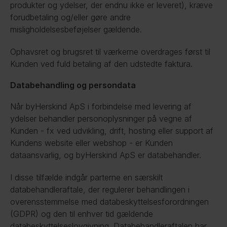
produkter og ydelser, der endnu ikke er leveret), kræve 
forudbetaling og/eller gøre andre 
misligholdelsesbeføjelser gældende.
Ophavsret og brugsret til værkerne overdrages først til 
Kunden ved fuld betaling af den udstedte faktura.
Databehandling og persondata
Når byHerskind ApS i forbindelse med levering af 
ydelser behandler personoplysninger på vegne af 
Kunden - fx ved udvikling, drift, hosting eller support af 
Kundens website eller webshop - er Kunden 
dataansvarlig, og byHerskind ApS er databehandler.
I disse tilfælde indgår parterne en særskilt 
databehandleraftale, der regulerer behandlingen i 
overensstemmelse med databeskyttelsesforordningen 
(GDPR) og den til enhver tid gældende 
databeskyttelseslovgivning. Databehandleraftalen har 