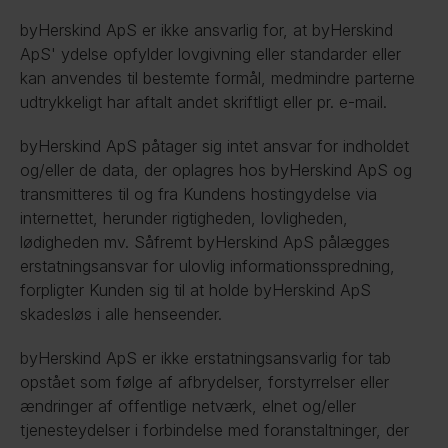
byHerskind ApS er ikke ansvarlig for, at byHerskind 
ApS' ydelse opfylder lovgivning eller standarder eller 
kan anvendes til bestemte formål, medmindre parterne 
udtrykkeligt har aftalt andet skriftligt eller pr. e-mail.
byHerskind ApS påtager sig intet ansvar for indholdet 
og/eller de data, der oplagres hos byHerskind ApS og 
transmitteres til og fra Kundens hostingydelse via 
internettet, herunder rigtigheden, lovligheden, 
lødigheden mv. Såfremt byHerskind ApS pålægges 
erstatningsansvar for ulovlig informationsspredning, 
forpligter Kunden sig til at holde byHerskind ApS 
skadesløs i alle henseender.
byHerskind ApS er ikke erstatningsansvarlig for tab 
opstået som følge af afbrydelser, forstyrrelser eller 
ændringer af offentlige netværk, elnet og/eller 
tjenesteydelser i forbindelse med foranstaltninger, der 