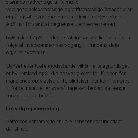
skønnes nødvendige af tekniske, 
vedligeholdelsesmæssige og driftsmæssige årsager eller 
er pålagt af myndighederne, medmindre byHerskind 
ApS har forsømt at begrænse ulemperne herved.
byHerskind ApS er ikke erstatningsansvarlig for tab som 
følge af uvedkommendes adgang til Kundens data 
og/eller systemer.
Uanset eventuelle modstående vilkår i aftalegrundlaget 
er byHerskind ApS ikke ansvarlig over for Kunden for 
manglende opfyldelse af forpligtelser, der kan henføres 
til force majeure. Ansvarsfritagelsen består, så længe 
force majeure består.
Lovvalg og værneting
Parternes samarbejde er i alle henseender underlagt 
dansk ret.