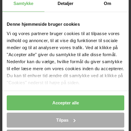
komponenter, kildekode-biblioteker, metoder og 
Samtykke
Detaljer
Om
knowhow, der anvendes på tværs af opgaver. Kunden 
opnår en tidsubegrænset, vederlagsfri brugsret til 
sådanne elementer i det omfang, de indgår i Kundens 
Denne hjemmeside bruger cookies
leverede produkt, til formål inden for Kundens 
Vi og vores partnere bruger cookies til at tilpasse vores
sædvanlige forretningsområde.
indhold og annoncer, til at vise dig funktioner til sociale
medier og til at analysere vores trafik. Ved at klikke på
Ved egentlige udviklingsprojekter indgår Kunden og 
"Accepter alle" giver du samtykke til alle disse formål.
byHerskind ApS en særskilt udviklingsaftale, der blandt 
Nedenfor kan du vælge, hvilke formål du giver samtykke
andet regulerer rettighedsspørgsmålet.
til eller læse mere om vores cookies inden du accepterer.
Du kan til enhver tid ændre dit samtykke ved at klikke på
byHerskind ApS er ikke ansvarlig for, at leverede 
"Cookies" nederst til højre på siden.
serviceydelser krænker tredjeparts immaterielle 
rettigheder, medmindre krænkelsen er forsætlig. I det 
omfang byHerskind ApS måtte blive mødt med en 
Accepter alle
påstand om, at leverede serviceydelser krænker 
tredjeparts immaterielle rettigheder, skal Kunden 
skadesløsholde byHerskind ApS, medmindre 
Tilpas
krænkelsen er forsætlig.